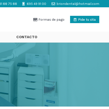
81 88 75 88
695 49 91 00
briondental@hotmail.com
Formas de pago
Pide tu cita
CONTACTO